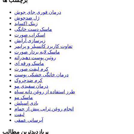
برچسب ها
درمان فوری جای جوش
ژل ضدجوش
زینک اکساید
ماسک دست خانگی
اسکراب صورت
زیرسازی آرایش
تفاوت کاربرد کانسیلر و پرایمر
ماسک لایه بردار صورت
روتین پوست دهیدراته
ماسک ورقه ای
کرم لیفت صورت
درمان خانگی خشکی پوست
کرم ضدچروک
درمان سفیدی مو
طرز استفاده از روغن دانه سیاه
ماسک مو
بادی اسپلش
انجام روغن تراپی پیش از حمام
لیفت
آبرسانی عمقی
پربازديدترين مطالب